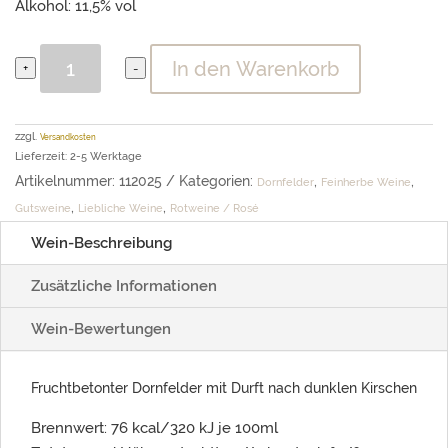
Alkohol: 11,5% vol
2025
In den Warenkorb
+
-
|
Dornfelder
Qualitätswein,
zzgl.
Versandkosten
lieblich
Lieferzeit: 2-5 Werktage
Menge
Artikelnummer:
112025
Kategorien:
,
,
Dornfelder
Feinherbe Weine
,
,
Gutsweine
Liebliche Weine
Rotweine / Rosé
Wein-Beschreibung
Zusätzliche Informationen
Wein-Bewertungen
Fruchtbetonter Dornfelder mit Durft nach dunklen Kirschen
Brennwert: 76 kcal/320 kJ je 100ml