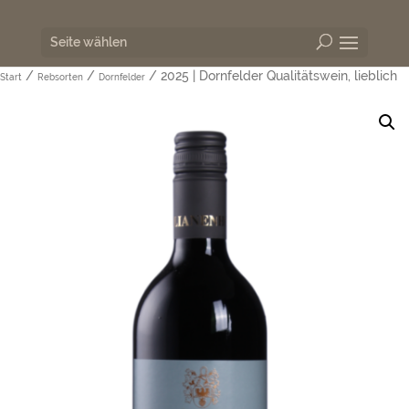
Seite wählen
/
/
/ 2025 | Dornfelder Qualitätswein, lieblich
Start
Rebsorten
Dornfelder