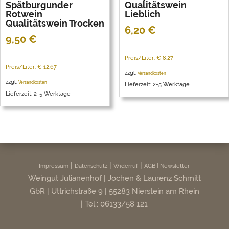
Spätburgunder
Qualitätswein
Rotwein
Lieblich
Qualitätswein Trocken
6,20
€
9,50
€
Preis/Liter: € 8.27
Preis/Liter: € 12.67
zzgl.
Versandkosten
zzgl.
Versandkosten
Lieferzeit: 2-5 Werktage
Lieferzeit: 2-5 Werktage
|
|
|
Impressum
Datenschutz
Widerruf
AGB |
Newsletter
Weingut Julianenhof | Jochen & Laurenz Schmitt
GbR | Uttrichstraße 9 | 55283 Nierstein am Rhein
| Tel.: 06133/58 121